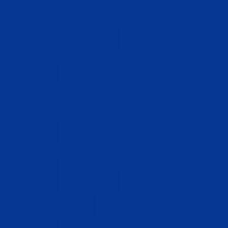
시안 개수
20개 (1차 8개 / 2차 8개 / 3차 4개)
수정 횟수
30회
작업 기한
5주 이상
기획 제공
사전 컨셉 제안서 / 심화 매뉴얼 (PDF)
서비스
응용 디자인 25종 + 명함디자인 + 수입지 3,000매
책자 제공
실물 매뉴얼 북2권
상품 금액
5,500,000원
(VAT 포함)
* 고객사 내규에 따라 정산 방식 변경 가능 / 정부 지원 사업 협조 가능
견적서 다운로드
전문 설문지 작성하기